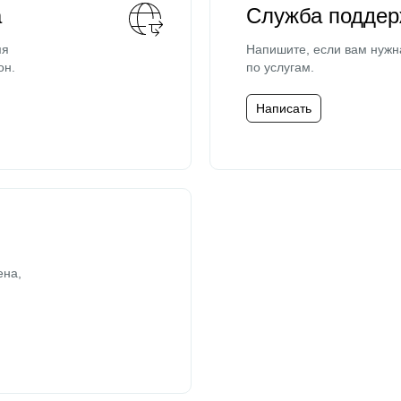
а
Служба поддер
мя
Напишите, если вам нужн
он.
по услугам.
Написать
ена,